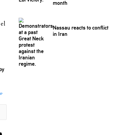
month
el
Nassau reacts to conflict
in Iran
by
UP