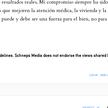
o resultados reales. Mi compromiso siempre ha sido
s que mejoren la atención médica, la vivienda y la
puede y debe ser una fuerza para el bien, no para 
delines
. Schneps Media does not endorse the views shared 
TION TO BE NOTIFIED WHEN NEW COMMENTS ARE POSTED
LOG IN
|
SIGN 
NEWEST