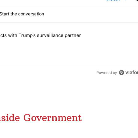
Start the conversation
 the last 7 days.
cts with Trump’s surveillance partner
tion contracts with Trump’s surveillance partner" with 1 comment.
Powered by
nside Government