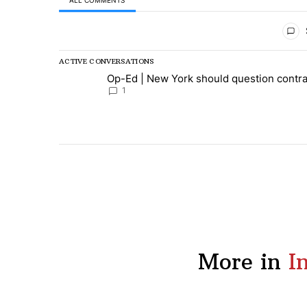
ALL COMMENTS
All Comments
ACTIVE CONVERSATIONS
The following is a list of the most commented articles in
Op-Ed | New York should question contra
A trending article titled "Op-Ed | New York should ques
1
More in
I