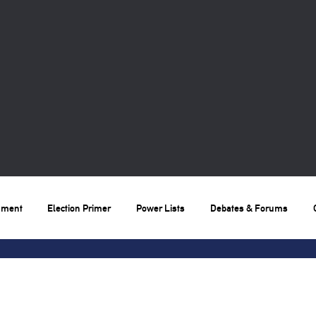
nment
Election Primer
Power Lists
Debates & Forums